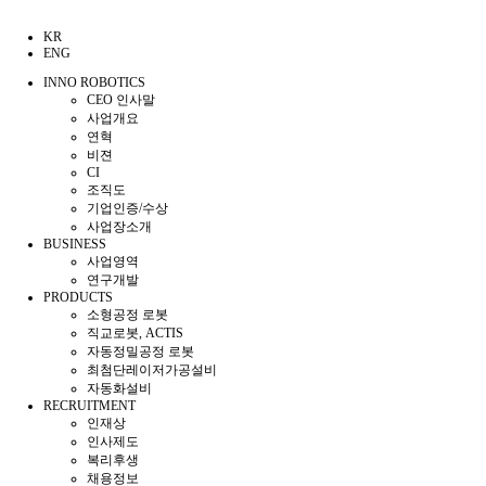
KR
ENG
INNO ROBOTICS
CEO 인사말
사업개요
연혁
비젼
CI
조직도
기업인증/수상
사업장소개
BUSINESS
사업영역
연구개발
PRODUCTS
소형공정 로봇
직교로봇, ACTIS
자동정밀공정 로봇
최첨단레이저가공설비
자동화설비
RECRUITMENT
인재상
인사제도
복리후생
채용정보