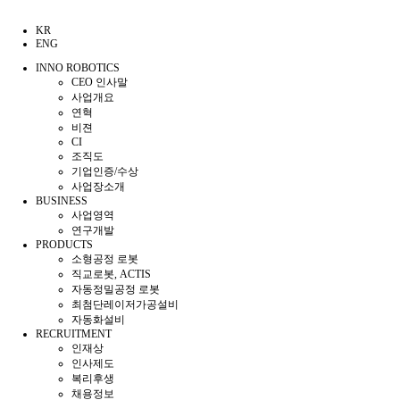
KR
ENG
INNO ROBOTICS
CEO 인사말
사업개요
연혁
비젼
CI
조직도
기업인증/수상
사업장소개
BUSINESS
사업영역
연구개발
PRODUCTS
소형공정 로봇
직교로봇, ACTIS
자동정밀공정 로봇
최첨단레이저가공설비
자동화설비
RECRUITMENT
인재상
인사제도
복리후생
채용정보