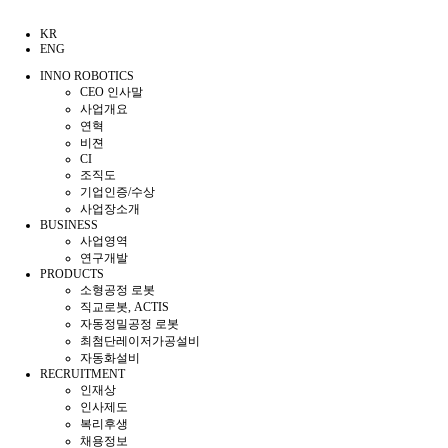
KR
ENG
INNO ROBOTICS
CEO 인사말
사업개요
연혁
비젼
CI
조직도
기업인증/수상
사업장소개
BUSINESS
사업영역
연구개발
PRODUCTS
소형공정 로봇
직교로봇, ACTIS
자동정밀공정 로봇
최첨단레이저가공설비
자동화설비
RECRUITMENT
인재상
인사제도
복리후생
채용정보