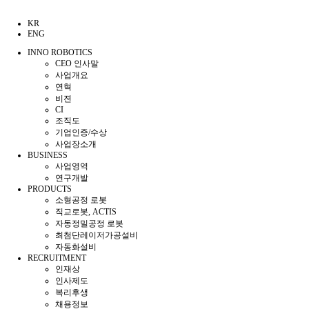
KR
ENG
INNO ROBOTICS
CEO 인사말
사업개요
연혁
비젼
CI
조직도
기업인증/수상
사업장소개
BUSINESS
사업영역
연구개발
PRODUCTS
소형공정 로봇
직교로봇, ACTIS
자동정밀공정 로봇
최첨단레이저가공설비
자동화설비
RECRUITMENT
인재상
인사제도
복리후생
채용정보